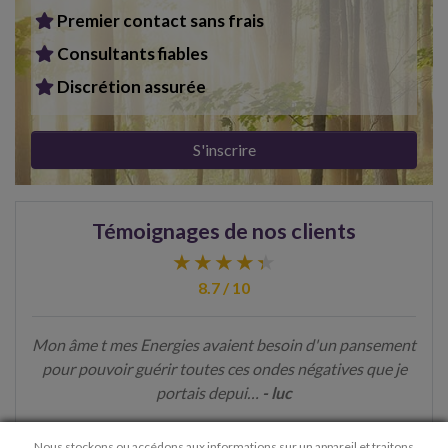
Premier contact sans frais
Consultants fiables
Discrétion assurée
S'inscrire
Témoignages de nos clients
8.7 / 10
Mon âme t mes Energies avaient besoin d'un pansement
pour pouvoir guérir toutes ces ondes négatives que je
portais depui…
- luc
> Voir plus de témoignages
Nous stockons ou accédons aux informations sur un appareil et traitons