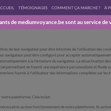
CCUEIL
TÉMOIGNAGES
COMMENT ÇA MARCHE ?
À 
ants de mediumvoyance.be sont au service de vot
res de leur navigateur pour être informés de l'utilisation des cookie
leur navigateur peut être configuré pour accepter automatiquement 
tomatiquement à la fermeture du navigateur. La désactivation des c
ucial permettant de fournir une expérience personnalisée et fluide
erions fournir à l'utilisateur des informations complètes sur les t
 notre plateforme. Cela inclut:
nécessaires au bon fonctionnement de notre plateforme. Ils activen