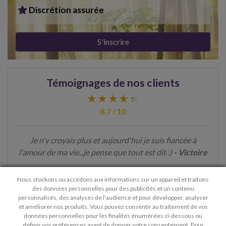
Discrétion assurée
S'inscrire
Témoignages de nos clients
8.7 / 10
Je n'y croyais plus et aujourd'hui je suis fiancée à
l'amour de ma vie...je pense que tout est dit :)
- Victoire
> Voir plus de témoignages
Nous stockons ou accédons aux informations sur un appareil et traitons
des données personnelles pour des publicités et un contenu
personnalisés, des analyses de l'audience et pour développer, analyser
et améliorer nos produits. Vous pouvez consentir au traitement de vos
données personnelles pour les finalités énumérées ci-dessous ou
définir vos préférences avant de donner votre consentement. Pour