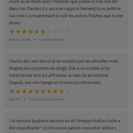
avait vu un flash avec l homme que j’aime et elle m’a dit
dans ces flashes il y aura un rapprochement tu es pété le
cas merci à maintenant à voir les autres flashes que tu me
disais
Retour positif
Le mois dernier
J'avais des secrets et je ne voulais pas les dévoiler mais
Angela les a pointés du doigt. Elle a su m'aider à les
extérioriser et à les affronter au lieu de les enfouir.
Depuis, ma vie change et évolue positivement.
Secrète
Il y a plus de trois mois
J'ai envoyé la photo de mon ex et l'interprétation faite a
été stupéfiante ! Je n'irai plus jamais consulter ailleurs.