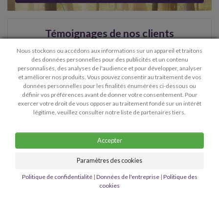
Témoignages de nos clients
Nous stockons ou accédons aux informations sur un appareil et traitons
des données personnelles pour des publicités et un contenu
8.7 / 10
personnalisés, des analyses de l'audience et pour développer, analyser
et améliorer nos produits. Vous pouvez consentir au traitement de vos
données personnelles pour les finalités énumérées ci-dessous ou
Je n'y croyais plus et aujourd'hui je suis fiancée à
définir vos préférences avant de donner votre consentement. Pour
l'amour de ma vie...je pense que tout est dit :)
- Victoire
exercer votre droit de vous opposer au traitement fondé sur un intérêt
légitime, veuillez consulter notre liste de partenaires tiers.
> Voir plus de témoignages
Accepter
Paramètres des cookies
Politique de confidentialité
|
Données de l'entreprise
|
Politique des
cookies
Contact
Confidentialité
Conditions générales d'utilisation
Détails de l'entreprise