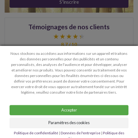
S'inscrire
Témoignages de nos clients
8.7 / 10
Nous stockons ou accédons aux informations sur un appareil et traitons
des données personnelles pour des publicités et un contenu
personnalisés, des analyses de l'audience et pour développer, analyser
> Voir plus de témoignages
et améliorer nos produits. Vous pouvez consentir au traitement de vos
données personnelles pour les finalités énumérées ci-dessous ou
définir vos préférences avant de donner votre consentement. Pour
exercer votre droit de vous opposer au traitement fondé sur un intérêt
Contact
Confidentialité
légitime, veuillez consulter notre liste de partenaires tiers.
Conditions générales d'utilisation
Détails de l'entreprise
Accepter
Copyright © 2026 Mediumvoyance.be - Service client:
Paramètres des cookies
lucie@mediumvoyance.be
Tous droits réservés. À des fins de pratique spirituelle et de bien-être
Politique de confidentialité
|
Données de l'entreprise
|
Politique des